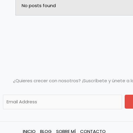
No posts found
¿Quieres crecer con nosotros? ¡Suscríbete y únete a 
E
E
m
m
a
a
i
i
l
l
INICIO
BLOG
SOBRE MÍ
CONTACTO