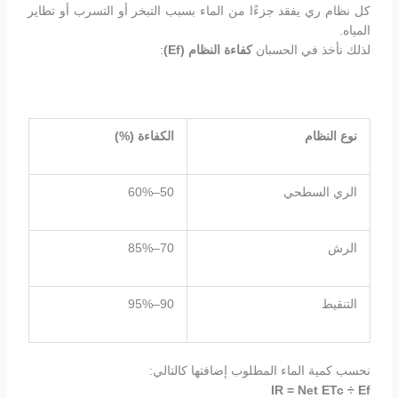
كل نظام ري يفقد جزءًا من الماء بسبب التبخر أو التسرب أو تطاير
المياه.
لذلك نأخذ في الحسبان
كفاءة النظام
(Ef)
:
نوع النظام
الكفاءة
(%)
الري السطحي
50–60%
الرش
70–85%
التنقيط
90–95%
نحسب كمية الماء المطلوب إضافتها كالتالي:
IR = Net ETc ÷ Ef