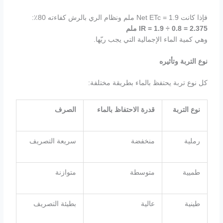
فإذا كانت Net ETc = 1.9 ملم ونظام الري بالرش كفاءته 80٪:
IR = 1.9 ÷ 0.8 = 2.375
ملم
وهي كمية الماء الإجمالية التي يجب ريّها.
نوع التربة وتأثيره
كل نوع تربة يحتفظ بالماء بطريقة مختلفة:
نوع التربة
قدرة الاحتفاظ بالماء
الصرف
رملية
منخفضة
سريعة التصريف
طميية
متوسطة
متوازنة
طينية
عالية
بطيئة التصريف