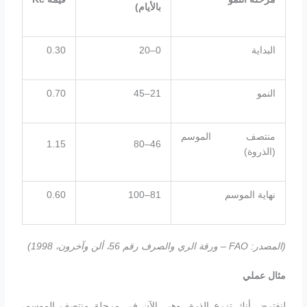
بالأيام)
البداية
0–20
0.30
النمو
21–45
0.70
منتصف الموسم
1.15
46–80
(الذروة)
نهاية الموسم
81–100
0.60
(
المصدر
: FAO –
ورقة الري والصرف رقم 56، ألن وآخرون، 1998
)
مثال عملي
لنفترض أنك تزرع الذرة، وهي الآن في مرحلة منتصف الموسم،