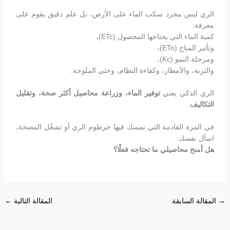
الري ليس مجرد سكب الماء على الأرض، بل علم دقيق يقوم على
معرفة:
كمية الماء التي يحتاجها المحصول (ETc)،
وتأثير المناخ (ETo)،
ومرحلة النمو (Kc)،
والتربة، والأمطار، وكفاءة النظام، وحتى الملوحة.
الري الذكي يعني
توفير الماء، وزراعة محاصيل أكثر صحة، وتقليل
التكاليف
.
في المرة القادمة التي تمسك فيها خرطوم الري أو تشغّل المضخة،
اسأل نفسك:
هل أمنح محاصيلي ما تحتاجه فعلًا؟
→
المقالة السابقة
المقالة التالية
←