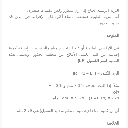
التربة الرملية تحتاج إلى ري متكرر ولكن بكميات صغيرة،
أما التربة الطينية فتحتفظ بالماء أكثر، لكن الإفراط في الري قد
يخنق الجذور.
الملوحة
في الأراضي المالحة أو عند استخدام مياه مالحة، يجب إضافة كمية
إضافية من الماء لغسل الأملاح من منطقة الجذور، وتسمى هذه
النسبة
كسر الغسيل
(LF)
.
الري الكلي
= IR ÷ (1 – LF)
مثلاً: إذا كانت الحاجة 2.375 ملم وLF = 0.15
فإن:
Total = 2.375 ÷ (1 – 0.15) = 2.79
ملم
أي أن كمية الماء الإجمالية المطلوبة (مع الغسيل) هي 2.79 ملم.
الخلاصة