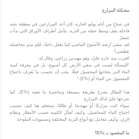
مشكلة المزارع
في صباحٍ من أيام يوليو الحارة، كان أحد المزارعين في منطقة شبه
قاحلة يقف وسط حقله من الذرة، يتأمل أطراف الأوراق التي بدأت
تصفرّ.
لقد سقى أرضه الأسبوع الماضي كما يفعل دائمًا، فَلِمَ تبدو محاصيله
عطشى؟
اقترب منه جاره عليّ، وهو مهندس زراعي، وقال له:
“المسألة ليست في سقي الأرض كل أسبوع، بل في معرفة
كمية
الماء التي يحتاجها المحصول فعلًا
. يجب أن تحسب ما يُعرف باحتياج
المحصول من الماء أو (ETc).”
هذا المقال يشرح بطريقة مبسطة ومباشرة ما تعنيه (ETc)، كما
شرحها عليّ لذلك المزارع.
سواء كنت مزارعًا أو مهندسًا أو طالبًا، ستتعلم هنا كيف تحسب
احتياج الماء للمحاصيل، وكيف تُعدِّل الكمية حسب الأمطار ونظام
الري، وكيف تتعامل مع أنواع التربة المختلفة ومستويات الملوحة.
ما المقصود بـ
ETc
؟