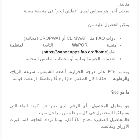
مثالية.
بمعنى آخر، هو مقياس لمدى “عطش الجو” في منطقة معينة.
يمكن الحصول عليه من:
أدوات
FAO
مثل CLIMWAT أو CROPWAT (مجانية).
منصة
WaPOR
التابعة لمنظمة
الفاو(
https://wapor.apps.fao.org/home
)
الخدمات الجوية الوطنية أو محطات الطقس المحلية.
ويعتمد ETo على
درجة الحرارة، أشعة الشمس، سرعة الرياح،
والرطوبة
— فكلما كان الطقس حارًا وجافًا وعاصفًا، ارتفعت قيمته.
ما هو
Kc
؟
هو
معامل المحصول
، أي الرقم الذي يعبر عن كمية الماء التي
يستهلكها المحصول في كل مرحلة من مراحل نموه.
فالمحاصيل الصغيرة تحتاج ماءً أقل، بينما تزداد الحاجة كلما كبرت
الأوراق وتكاثفت.