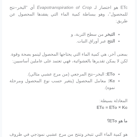
ETc هو اختصار لـ
Evapotranspiration of Crop
أي “البخر–نتح
للمحصول”، وهو ببساطة كمية الماء التي يفقدها المحصول عن
طريق:
التبخر
من سطح التربة، و
النتح
عبر أوراق النبات.
بمعنى آخر، هي كمية الماء التي يحتاجها المحصول لينمو بصحة وقوة.
لكن لا يمكن تقديرها بالعشوائية، فهي تعتمد على عاملين أساسيين:
ETo:
البخر–نتح المرجعي (من مرج عشبي مثالي).
Kc:
معامل المحصول (يتغير حسب نوع المحصول ومرحلة
نموه).
المعادلة بسيطة:
ETc = ETo × Kc
ما هو
ETo
؟
هو كمية الماء التي تتبخر وتنتح من مرج عشبي نموذجي في ظروف