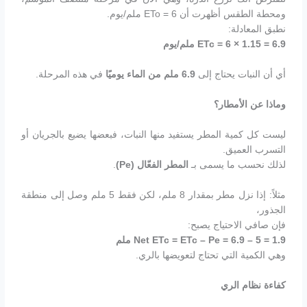
ومحطة الطقس أظهرت أن ETo = 6 ملم/يوم.
نطبق المعادلة:
ETc = 6 × 1.15 = 6.9
ملم/يوم
أي أن النبات يحتاج إلى
6.9
ملم من الماء يوميًا
في هذه المرحلة.
وماذا عن الأمطار؟
ليست كل كمية المطر يستفيد منها النبات، فبعضها يضيع بالجريان أو
التسرب العميق.
لذلك نحسب ما يسمى بـ
المطر الفعّال
(Pe)
.
مثلاً: إذا نزل مطر بمقدار 8 ملم، لكن فقط 5 ملم وصل إلى منطقة
الجذور،
فإن صافي الاحتياج يصبح:
Net ETc = ETc – Pe = 6.9 – 5 = 1.9
ملم
وهي الكمية التي تحتاج لتعويضها بالري.
كفاءة نظام الري