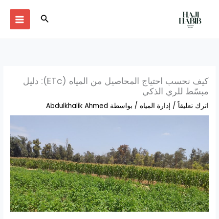
خطي
لى
البحث
لمحتوى
كيف نحسب احتياج المحاصيل من المياه (ETc): دليل
مبسّط للري الذكي
اترك تعليقاً
/
إدارة المياه
/ بواسطة
Abdulkhalik Ahmed